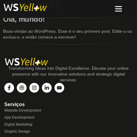
Autor:
rocky
Olá, mundo!
Item do menu
Formulário Comerc
Formulário de Registro de Marcas FF
Boas-vindas ao WordPress. Esse é o seu primeiro post. Edite-o ou
exclua-o, e então comece a escrever!
Transforming Ideas into Digital Excellence. Elevate your online
presence with our innovative solutions and strategic digital
services.
Serviços
Website Development
App Development
Digital Marketing
Graphic Design